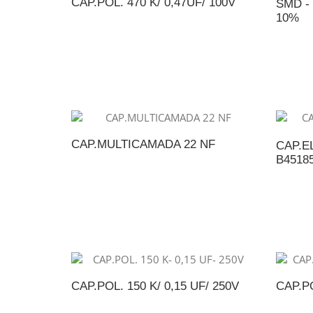
CAP.POL. 470 K/ 0,47UF/ 100V
SMD -
10%
ADICIONAR AO ORÇAMENTO
A
CAP.MULTICAMADA 22 NF
CAP.EL
B4518
ADICIONAR AO ORÇAMENTO
A
CAP.POL. 150 K/ 0,15 UF/ 250V
CAP.PO