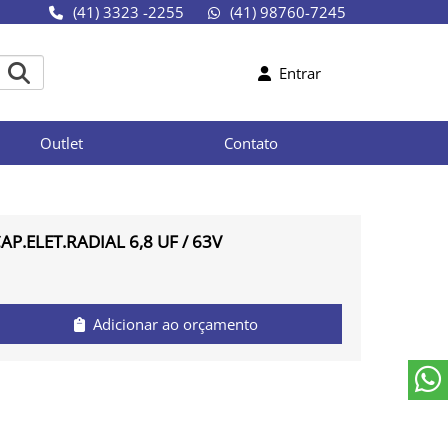
(41) 3323 -2255
(41) 98760-7245
Entrar
Outlet
Contato
AP.ELET.RADIAL 6,8 UF / 63V
Adicionar ao orçamento