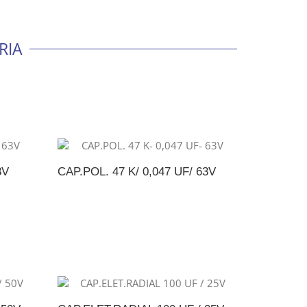
RIA
3V
CAP.POL. 47 K/ 0,047 UF/ 63V
NTO
ADICIONAR AO ORÇAMENTO