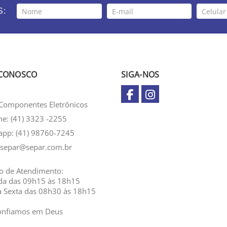
S:
 CONOSCO
SIGA-NOS
Componentes Eletrônicos
ne: (41) 3323 -2255
app:
(41) 98760-7245
separ@separ.com.br
o de Atendimento:
da das 09h15 às 18h15
a Sexta das 08h30 às 18h15
onfiamos em Deus