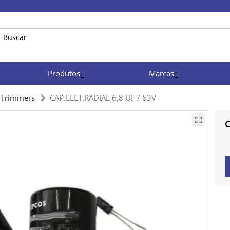
Produtos
Marcas
e Trimmers
CAP.ELET.RADIAL 6,8 UF / 63V
C