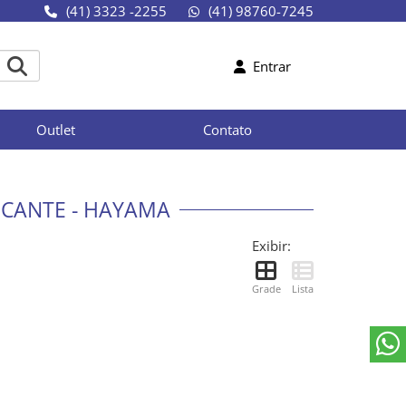
(41) 3323 -2255
(41) 98760-7245
Entrar
Outlet
Contato
ICANTE - HAYAMA
Exibir:
Grade
Lista