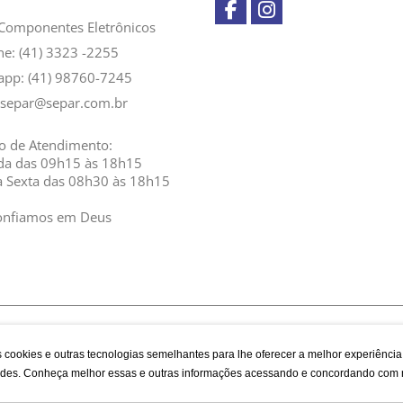
Componentes Eletrônicos
ne: (41) 3323 -2255
app:
(41) 98760-7245
separ@separ.com.br
o de Atendimento:
da das 09h15 às 18h15
a Sexta das 08h30 às 18h15
onfiamos em Deus
 cookies e outras tecnologias semelhantes para lhe oferecer a melhor experiênci
idades. Conheça melhor essas e outras informações acessando e concordando com
Desenvolvido por Bruc Internet