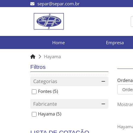
separ@separ.com.br
Home
Empresa
Hayama
Filtros
Ordena
Categorias
Fontes
(5)
Fabricante
Mostran
Hayama
(5)
Hayam
LISTA DE COTAÇÃO