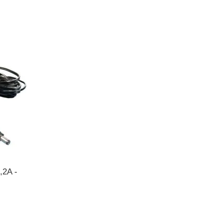
2A -
NTO