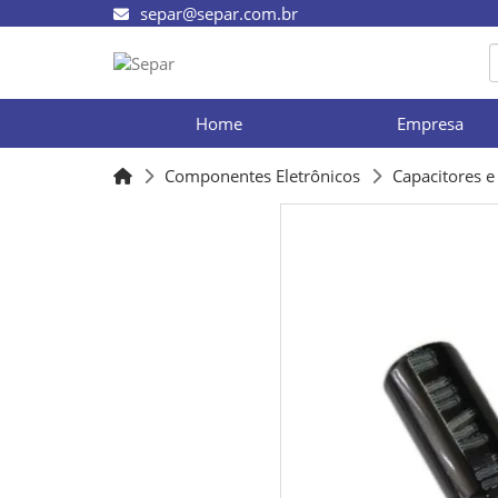
separ@separ.com.br
Home
Empresa
Componentes Eletrônicos
Capacitores 