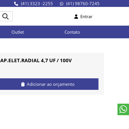
(41) 3323 -2255
(41) 98760-7245
Entrar
Outlet
Contato
AP.ELET.RADIAL 4,7 UF / 100V
Adicionar ao orçamento