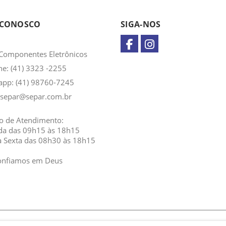
 CONOSCO
SIGA-NOS
Componentes Eletrônicos
ne: (41) 3323 -2255
app:
(41) 98760-7245
separ@separ.com.br
o de Atendimento:
da das 09h15 às 18h15
a Sexta das 08h30 às 18h15
onfiamos em Deus