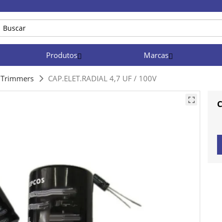
Produtos
Marcas
e Trimmers
CAP.ELET.RADIAL 4,7 UF / 100V
C