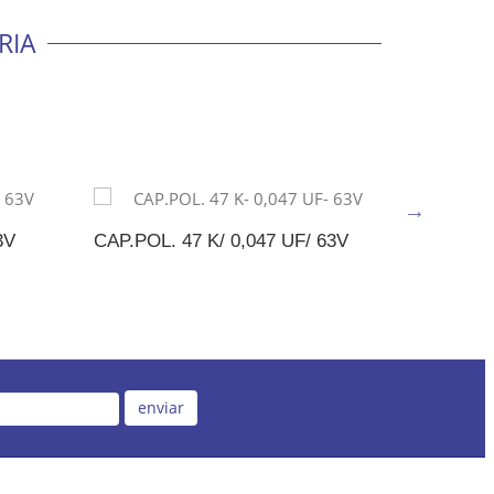
RIA
3V
CAP.POL. 47 K/ 0,047 UF/ 63V
CAP.POL.
ENTO
ADICIONAR AO ORÇAMENTO
ADI
enviar