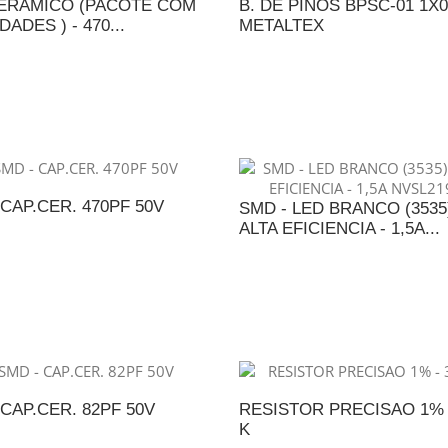
ERAMICO (PACOTE COM
B. DE PINOS BPSC-01 1X0
DADES ) - 470...
METALTEX
DICIONAR AO ORÇAMENTO
ADICIONAR AO ORÇAME
 CAP.CER. 470PF 50V
SMD - LED BRANCO (3535)
ALTA EFICIENCIA - 1,5A...
DICIONAR AO ORÇAMENTO
ADICIONAR AO ORÇAME
 CAP.CER. 82PF 50V
RESISTOR PRECISAO 1% -
K