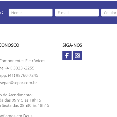
S:
 CONOSCO
SIGA-NOS
Componentes Eletrônicos
ne: (41) 3323 -2255
app:
(41) 98760-7245
separ@separ.com.br
o de Atendimento:
da das 09h15 às 18h15
a Sexta das 08h30 às 18h15
onfiamos em Deus