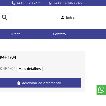
(41) 3323 -2255
(41) 98760-7245
Entrar
Outlet
Contato
K4F 1/04
K 4F 1/04
Mais detalhes
Adicionar ao orçamento