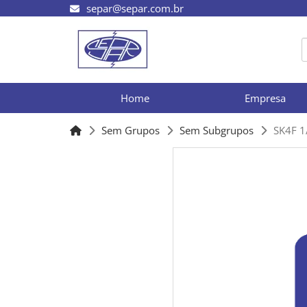
separ@separ.com.br
Home
Empresa
Sem Grupos
Sem Subgrupos
SK4F 1