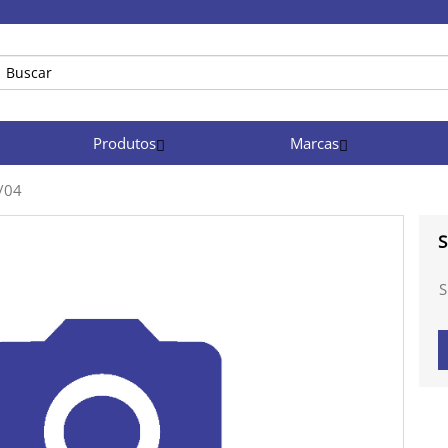
Produtos
Marcas
/04
S
S