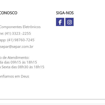
 CONOSCO
SIGA-NOS
Componentes Eletrônicos
ne: (41) 3323 -2255
app:
(41) 98760-7245
separ@separ.com.br
o de Atendimento:
da das 09h15 às 18h15
a Sexta das 08h30 às 18h15
onfiamos em Deus