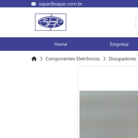
separ@separ.com.br
Home
Empresa
Componentes Eletrônicos
Dissipadores