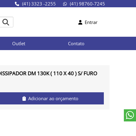
(41) 3323 -2255
(41) 98760-7245
Entrar
Outlet
Contato
ISSIPADOR DM 130K ( 110 X 40 ) S/ FURO
Adicionar ao orçamento