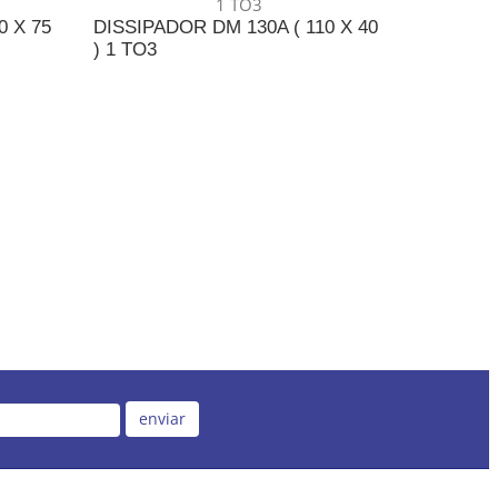
0 X 75
DISSIPADOR DM 130A ( 110 X 40
) 1 TO3
NTO
ADICIONAR AO ORÇAMENTO
enviar