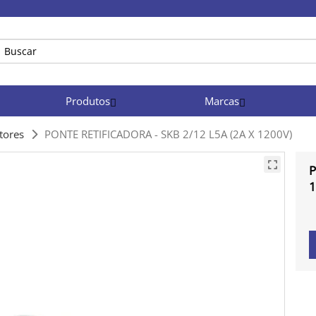
Produtos
Marcas
stores
PONTE RETIFICADORA - SKB 2/12 L5A (2A X 1200V)
P
1