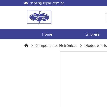
separ@separ.com.br
Home
Empresa
Componentes Eletrônicos
Diodos e Tiri