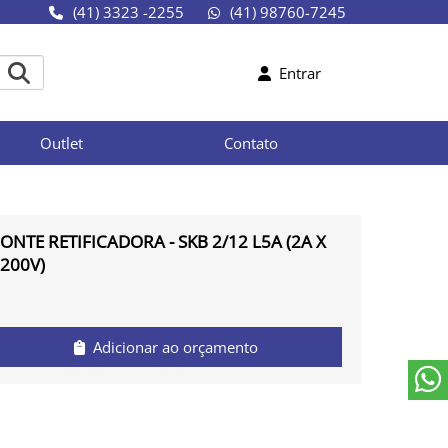
(41) 3323 -2255
(41) 98760-7245
Entrar
Outlet
Contato
ONTE RETIFICADORA - SKB 2/12 L5A (2A X
200V)
Adicionar ao orçamento