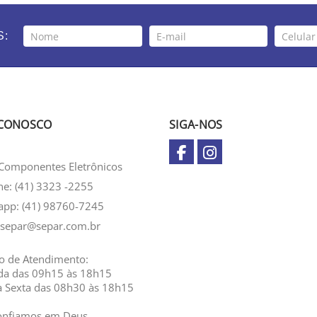
S:
 CONOSCO
SIGA-NOS
Componentes Eletrônicos
ne: (41) 3323 -2255
app:
(41) 98760-7245
separ@separ.com.br
o de Atendimento:
da das 09h15 às 18h15
a Sexta das 08h30 às 18h15
onfiamos em Deus