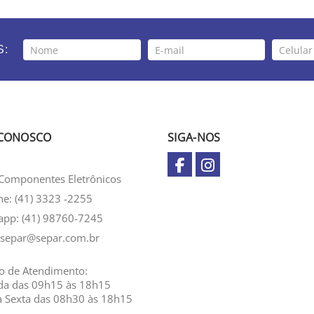
S:
 CONOSCO
SIGA-NOS
Componentes Eletrônicos
ne: (41) 3323 -2255
app:
(41) 98760-7245
separ@separ.com.br
o de Atendimento:
da das 09h15 às 18h15
a Sexta das 08h30 às 18h15