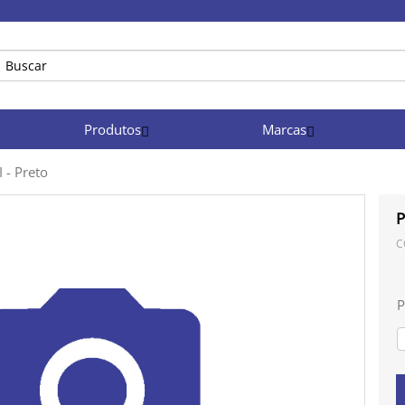
Produtos
Marcas
 - Preto
P
C
P