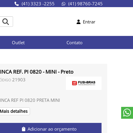
(41) 3323 -2255
(41) 98760-7245
Entrar
Outlet
Contato
INCA REF. PI 0820 - MINI - Preto
21903
ÓDIGO
INCA REF PI 0820 PRETA MINI
Mais detalhes
Adicionar ao orçamento