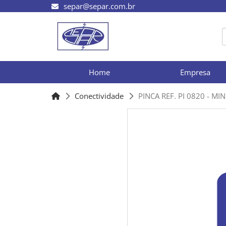
separ@separ.com.br
Home
Empresa
Conectividade
PINCA REF. PI 0820 - MINI